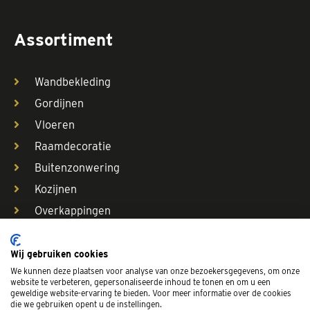
Assortiment
Wandbekleding
Gordijnen
Vloeren
Raamdecoratie
Buitenzonwering
Kozijnen
Overkappingen
Garagedeuren
Kasten op maat
Wij gebruiken cookies
We kunnen deze plaatsen voor analyse van onze bezoekersgegevens, om onze
website te verbeteren, gepersonaliseerde inhoud te tonen en om u een
geweldige website-ervaring te bieden. Voor meer informatie over de cookies
die we gebruiken opent u de instellingen.